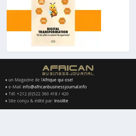
♦ un Magazine de l’
Afrique qui ose!
♦ e-Mail:
info@africanbusinessjournal.info
♦ Tél: +212 (0)522 360 418 / 420
♦ Site conçu & édité par:
Insolite