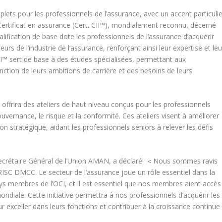
lets pour les professionnels de l’assurance, avec un accent particulie
 Certificat en assurance (Cert. CII™), mondialement reconnu, décerné
ualification de base dote les professionnels de l’assurance d’acquérir
rs de l’industrie de l’assurance, renforçant ainsi leur expertise et leu
 CII™ sert de base à des études spécialisées, permettant aux
nction de leurs ambitions de carrière et des besoins de leurs
 offrira des ateliers de haut niveau conçus pour les professionnels
uvernance, le risque et la conformité. Ces ateliers visent à améliorer
 stratégique, aidant les professionnels seniors à relever les défis
, Secrétaire Général de l’Union AMAN, a déclaré : « Nous sommes ravis
 RISC DMCC. Le secteur de l’assurance joue un rôle essentiel dans la
s membres de l’OCI, et il est essentiel que nos membres aient accès
ondiale. Cette initiative permettra à nos professionnels d’acquérir les
r exceller dans leurs fonctions et contribuer à la croissance continue
»