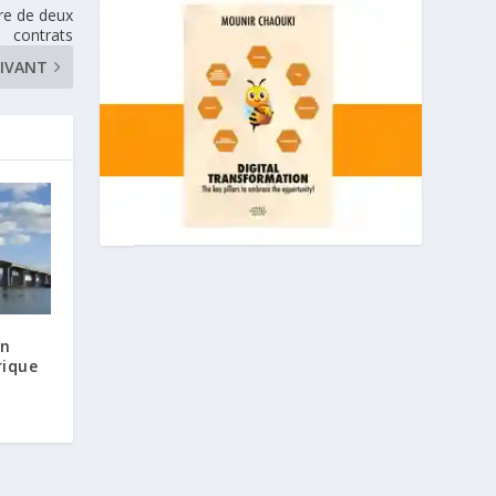
ure de deux
contrats
IVANT
on
rique