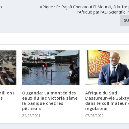
po
Afrique : Pr Rajaâ Cherkaoui El Moursli, à la 1re
l’Afrique par l’AD Scientific
SU
illions
Ouganda: La montée des
Afrique du Sud :
és
eaux du lac Victoria sème
L’assureur-vie 3Sixty
la panique chez les
dans le collimateur
pêcheurs
régulateur
24/02/2021
07/03/2022