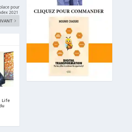
 place pour
 Index 2021
IVANT
 Life
 du