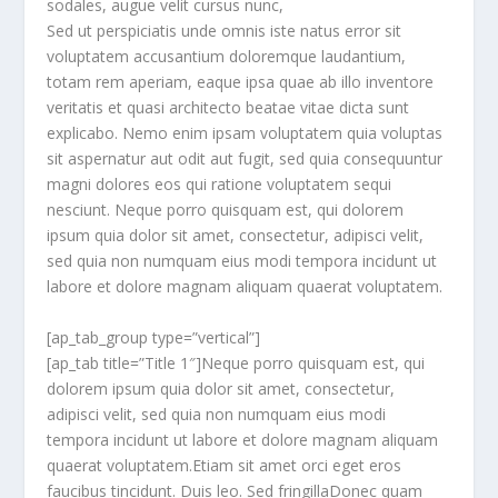
sodales, augue velit cursus nunc,
Sed ut perspiciatis unde omnis iste natus error sit
voluptatem accusantium doloremque laudantium,
totam rem aperiam, eaque ipsa quae ab illo inventore
veritatis et quasi architecto beatae vitae dicta sunt
explicabo. Nemo enim ipsam voluptatem quia voluptas
sit aspernatur aut odit aut fugit, sed quia consequuntur
magni dolores eos qui ratione voluptatem sequi
nesciunt. Neque porro quisquam est, qui dolorem
ipsum quia dolor sit amet, consectetur, adipisci velit,
sed quia non numquam eius modi tempora incidunt ut
labore et dolore magnam aliquam quaerat voluptatem.
[ap_tab_group type=”vertical”]
[ap_tab title=”Title 1″]Neque porro quisquam est, qui
dolorem ipsum quia dolor sit amet, consectetur,
adipisci velit, sed quia non numquam eius modi
tempora incidunt ut labore et dolore magnam aliquam
quaerat voluptatem.Etiam sit amet orci eget eros
faucibus tincidunt. Duis leo. Sed fringillaDonec quam