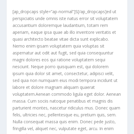
[ap_dropcaps style=”ap-normal”]S[/ap_dropcaps]ed ut
perspiciatis unde omnis iste natus error sit voluptatem
accusantium doloremque laudantium, totam rem
aperiam, eaque ipsa quae ab illo inventore veritatis et
quasi architecto beatae vitae dicta sunt explicabo.
Nemo enim ipsam voluptatem quia voluptas sit
aspernatur aut odit aut fugit, sed quia consequuntur
magni dolores eos qui ratione voluptatem sequi
nesciunt. Neque porro quisquam est, qui dolorem
ipsum quia dolor sit amet, consectetur, adipisci velit,
sed quia non numquam eius modi tempora incidunt ut
labore et dolore magnam aliquam quaerat
voluptatem.Aenean commodo ligula eget dolor. Aenean
massa. Cum sociis natoque penatibus et magnis dis
parturient montes, nascetur ridiculus mus. Donec quam
felis, ultricies nec, pellentesque eu, pretium quis, sem.
Nulla consequat massa quis enim. Donec pede justo,
fringilla vel, aliquet nec, vulputate eget, arcu. In enim