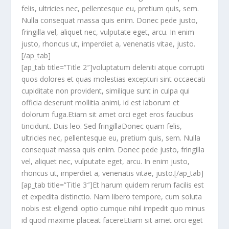
felis, ultricies nec, pellentesque eu, pretium quis, sem.
Nulla consequat massa quis enim. Donec pede justo,
fringilla vel, aliquet nec, vulputate eget, arcu. In enim
justo, rhoncus ut, imperdiet a, venenatis vitae, justo.
[/ap_tab]
[ap_tab title=”Title 2″]voluptatum deleniti atque corrupti
quos dolores et quas molestias excepturi sint occaecati
cupiditate non provident, similique sunt in culpa qui
officia deserunt mollitia animi, id est laborum et
dolorum fuga.Etiam sit amet orci eget eros faucibus
tincidunt. Duis leo. Sed fringillaDonec quam felis,
ultricies nec, pellentesque eu, pretium quis, sem. Nulla
consequat massa quis enim. Donec pede justo, fringilla
vel, aliquet nec, vulputate eget, arcu. In enim justo,
rhoncus ut, imperdiet a, venenatis vitae, justo.[/ap_tab]
[ap_tab title=”Title 3″]Et harum quidem rerum facilis est
et expedita distinctio. Nam libero tempore, cum soluta
nobis est eligendi optio cumque nihil impedit quo minus
id quod maxime placeat facereEtiam sit amet orci eget