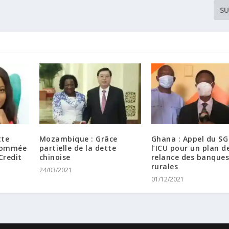
SU
tte
Mozambique : Grâce
Ghana : Appel du SG
nommée
partielle de la dette
l’ICU pour un plan d
Credit
chinoise
relance des banque
rurales
24/03/2021
01/12/2021