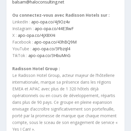
balsam@haloconsulting.net
Ou connectez-vous avec Radisson Hotels sur :
LinkedIn :
apo-opa.co/4j9Oz4v
Instagram :
apo-opa.co/44E3lwF
X :
apo-opa.co/4jX8XHi
Facebook :
apo-opa.co/43hBQ9M
YouTube :
apo-opa.co/3Fbzql4
TikTok :
apo-opa.co/3HbuMnG
Radisson Hotel Group :
Le Radisson Hotel Group, acteur majeur de l’hôtellerie
internationale, marque sa présence dans les régions
EMEA et APAC avec plus de 1 320 hôtels déjà
opérationnels ou en cours de développement, répartis
dans plus de 90 pays. Ce groupe en pleine expansion
envisage d’accroître significativement son portefeuille,
porté par la promesse de marque que chaque moment
compte, sous le sceau de son engagement de service «
Yes I Can! ».