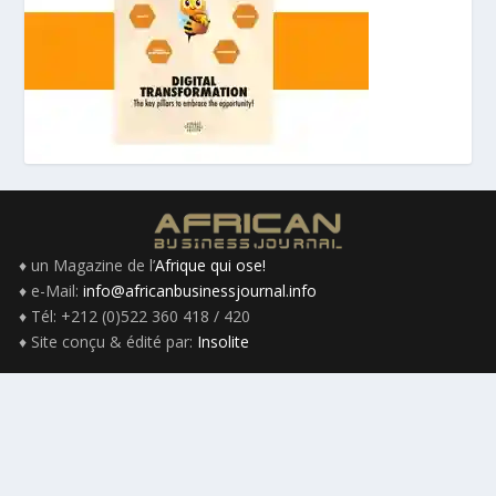
♦ un Magazine de l’
Afrique qui ose!
♦ e-Mail:
info@africanbusinessjournal.info
♦ Tél: +212 (0)522 360 418 / 420
♦ Site conçu & édité par:
Insolite