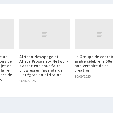
e un
African Newspage et
Le Groupe de coordi
ions de
Africa Prosperity Network
arabe célèbre le 50e
ojet de
s’associent pour faire
anniversaire de sa
laire-
progresser l’agenda de
création
adre de
l’intégration africaine
30/09/2025
to
16/07/2026