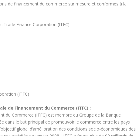
tions de financement du commerce sur mesure et conformes à la
ic Trade Finance Corporation (ITFC).
poration (ITFC)
onale de Financement du Commerce (ITFC) :
ement du Commerce (ITFC) est membre du Groupe de la Banque
ée dans le but principal de promouvoir le commerce entre les pays
l’objectif global d’amélioration des conditions socio-économiques des
ses activités en janvier 2008, l’ITFC a fourni plus de 92 milliards de