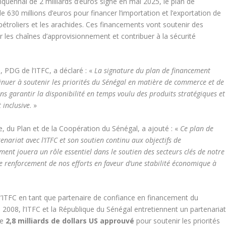
quennal de 2 milliards d’euros signé en mai 2025, le plan de
 630 millions d’euros pour financer l’importation et l’exportation de
 pétroliers et les arachides. Ces financements vont soutenir des
r les chaînes d’approvisionnement et contribuer à la sécurité
PDG de l’ITFC, a déclaré : «
La signature du plan de financement
inuer à soutenir les priorités du Sénégal en matière de commerce et de
ns garantir la disponibilité en temps voulu des produits stratégiques et
 inclusive
. »
, du Plan et de la Coopération du Sénégal, a ajouté : «
Ce plan de
enariat avec l’ITFC et son soutien continu aux objectifs de
nt jouera un rôle essentiel dans le soutien des secteurs clés de notre
e renforcement de nos efforts en faveur d’une stabilité économique à
 l’ITFC en tant que partenaire de confiance en financement du
2008, l’ITFC et la République du Sénégal entretiennent un partenaria
de
2,8 milliards de dollars US approuvé
pour soutenir les priorités