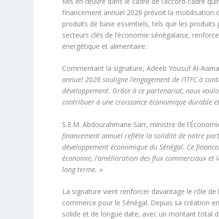
Mis en œuvre dans le cadre de l’accord-cadre quin
financement annuel 2026 prévoit la mobilisation de
produits de base essentiels, tels que les produits
secteurs clés de l’économie sénégalaise, renforce
énergétique et alimentaire.
Commentant la signature, Adeeb Yousuf Al-Aama, 
annuel 2026 souligne l’engagement de l’ITFC à cont
développement.
Grâce à ce partenariat, nous voulo
contribuer à une croissance économique durable et
S.E.M. Abdourahmane Sarr, ministre de l’Économie
financement annuel reflète la solidité de notre part
développement économique du Sénégal. Ce financeme
économie, l’amélioration des flux commerciaux et l
long terme.
»
La signature vient renforcer davantage le rôle de
commerce pour le Sénégal. Depuis sa création en 
solide et de longue date, avec un montant total 