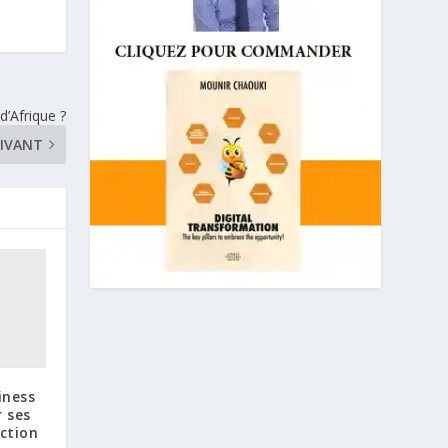
d’Afrique ?
IVANT
iness
r ses
ction