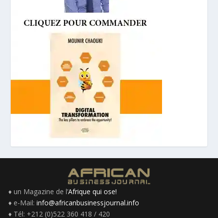
♦ un Magazine de l’
Afrique qui ose!
♦ e-Mail:
info@africanbusinessjournal.info
♦ Tél: +212 (0)522 360 418 / 420