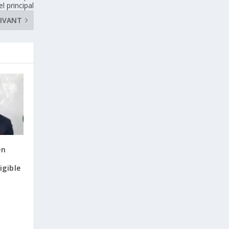
el principal
IVANT
en
igible