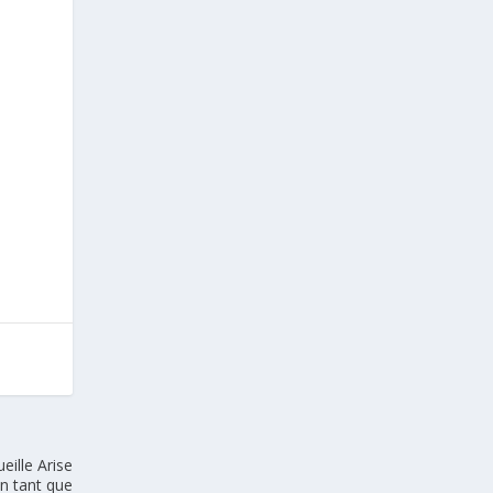
eille Arise
en tant que