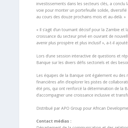
investissements dans les secteurs clés, a conclu
voie pour monter un portefeuille solide, diversifi
au cours des douze prochains mois et au-delà. »
« Il s’agit d’un tournant décisif pour la Zambie e
croissance du secteur privé en ouvrant de nouvelle
avenir plus prospère et plus inclusif », a-t-il ajouté
Lors d’une session interactive de questions et ré
Banque sur les divers défis sectoriels et des bes
Les équipes de la Banque ont également eu des réu
financières afin d’explorer les pistes de collabor
été pris, qui ont renforcé la détermination de la
d’accompagner une croissance inclusive et transf
Distribué par APO Group pour African Developme
Contact médias :
Département de la communication et des relation