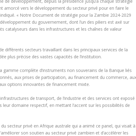
ine de développement, depuis la présidence jusqu’à chaque stratégie
nt amorcé vers le développement du secteur privé pour en faire le
l indiqué. « Notre Document de stratégie pour la Zambie 2024-2029
e développement du gouvernement, dont l’un des piliers est axé sur
ts catalyseurs dans les infrastructures et les chaînes de valeur
 différents secteurs travaillant dans les principaux services de la
ée plus précise des vastes capacités de l’institution.
é la gamme complète d’instruments non souverains de la Banque liés
donnés, aux prises de participation, au financement du commerce, au
 aux options innovantes de financement mixte.
 infrastructures de transport, de l’industrie et des services ont exposé
s leur domaine respectif, en mettant l’accent sur les possibilités de
du secteur privé en Afrique australe qui a animé ce panel, qui visait à
’améliorer son soutien au secteur privé zambien et d’accélérer les