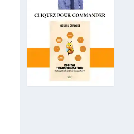
s
n
a