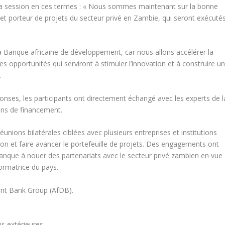
 la session en ces termes : « Nous sommes maintenant sur la bonne
é et porteur de projets du secteur privé en Zambie, qui seront exécuté
t la Banque africaine de développement, car nous allons accélérer la
s opportunités qui serviront à stimuler l’innovation et à construire u
.
ponses, les participants ont directement échangé avec les experts de l
oins de financement.
nions bilatérales ciblées avec plusieurs entreprises et institutions
ation et faire avancer le portefeuille de projets. Des engagements ont
 Banque à nouer des partenariats avec le secteur privé zambien en vue
ormatrice du pays.
nt Bank Group (AfDB).
s extérieures