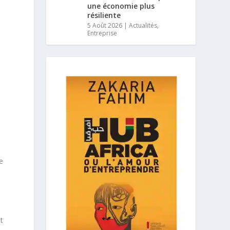
une économie plus
résiliente
5 Août 2026
|
Actualités
,
Entreprise
de
t