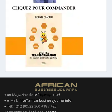
♦ un Magazine de l’
Afrique qui ose!
♦ e-Mail:
info@africanbusinessjournal.info
♦ Tél: +212 (0)522 360 418 / 420
♦ Site conçu & édité par:
Insolite