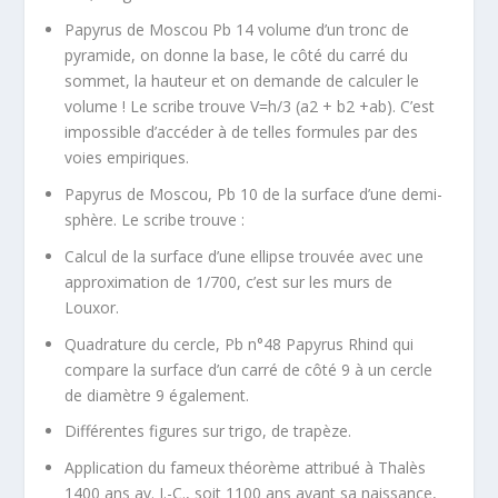
Papyrus de Moscou Pb 14 volume d’un tronc de
pyramide, on donne la base, le côté du carré du
sommet, la hauteur et on demande de calculer le
volume ! Le scribe trouve V=h/3 (a
2
+ b
2
+ab)
.
C’est
impossible d’accéder à de telles formules par des
voies empiriques.
Papyrus de Moscou, Pb 10 de la surface d’une demi-
sphère. Le scribe trouve :
Calcul de la surface d’une ellipse trouvée avec une
approximation de 1/700, c’est sur les murs de
Louxor.
Quadrature du cercle, Pb n°48 Papyrus Rhind qui
compare la surface d’un carré de côté 9 à un cercle
de diamètre 9 également.
Différentes figures sur trigo, de trapèze.
Application du fameux théorème attribué à Thalès
1400 ans av. J.-C., soit 1100 ans avant sa naissance,