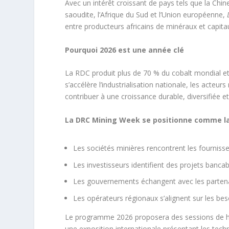
Avec un intérêt croissant de pays tels que la Chine,
saoudite, l’Afrique du Sud et l’Union européenne,
entre producteurs africains de minéraux et capita
Pourquoi 2026 est une année clé
La RDC produit plus de 70 % du cobalt mondial et
s’accélère l’industrialisation nationale, les acte
contribuer à une croissance durable, diversifiée et
La DRC Mining Week se positionne comme la
Les sociétés minières rencontrent les fourniss
Les investisseurs identifient des projets banca
Les gouvernements échangent avec les partena
Les opérateurs régionaux s’alignent sur les beso
Le programme 2026 proposera des sessions de hau
une exposition internationale présentant les techn