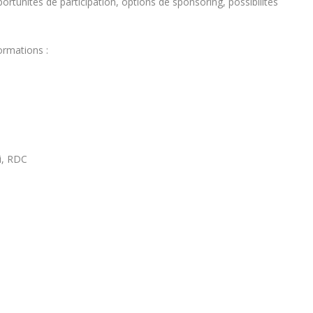
tunités de participation, options de sponsoring, possibilités
ormations :
i, RDC