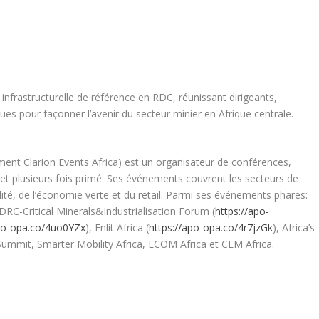
nfrastructurelle de référence en RDC, réunissant dirigeants,
ques pour façonner l’avenir du secteur minier en Afrique centrale.
ment Clarion Events Africa) est un organisateur de conférences,
et plusieurs fois primé. Ses événements couvrent les secteurs de
bilité, de l’économie verte et du retail. Parmi ses événements phares:
 DRC-Critical Minerals&Industrialisation Forum (
https://apo-
apo-opa.co/4uo0YZx
), Enlit Africa (
https://apo-opa.co/4r7jzGk
), Africa’s
mmit, Smarter Mobility Africa, ECOM Africa et CEM Africa.