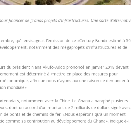
our financer de grands projets d’infrastructures. Une sorte d’alternativ
bre, qu’il envisageait l’émission de ce «Century Bond» estimé à 50
e développement, notamment des mégaprojets d’infrastructures et de
cours du président Nana Akufo-Addo prononcé en janvier 2018 devant
ouvernement est déterminé à «mettre en place des mesures pour
té macroéconomique, afin que nous n’ayons aucune raison de demander à
tion mondiale».
 partenariats, notamment avec la Chine. Le Ghana a paraphé plusieurs
eurs, dont un accord d’un montant de 2 milliards de dollars signé avec
ion de ponts et de chemins de fer. «Nous espérons qu’à un moment
artie comme sa contribution au développement du Ghana», indique-t-il.