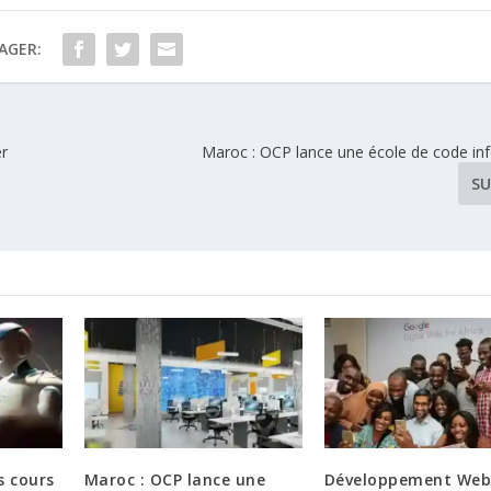
AGER:
er
Maroc : OCP lance une école de code in
SU
s cours
Maroc : OCP lance une
Développement Web