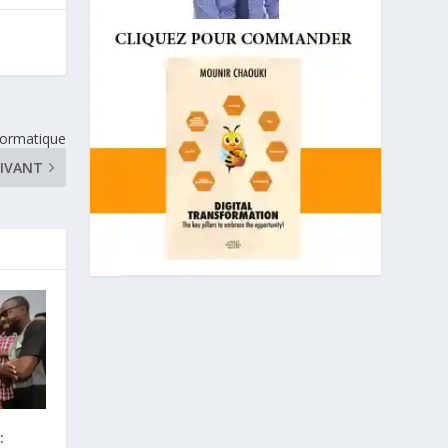
formatique
IVANT
: