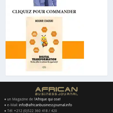
♦ un Magazine de l’
Afrique qui ose!
♦ e-Mail:
info@africanbusinessjournal.info
♦ Tél: +212 (0)522 360 418 / 420