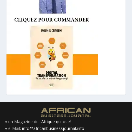
♦ un Magazine de l’
Afrique qui ose!
♦ e-Mail:
info@africanbusinessjournal.info