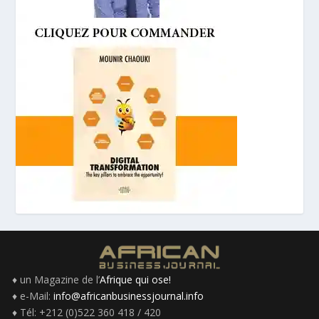
♦ un Magazine de l’
Afrique qui ose!
♦ e-Mail:
info@africanbusinessjournal.info
♦ Tél: +212 (0)522 360 418 / 420