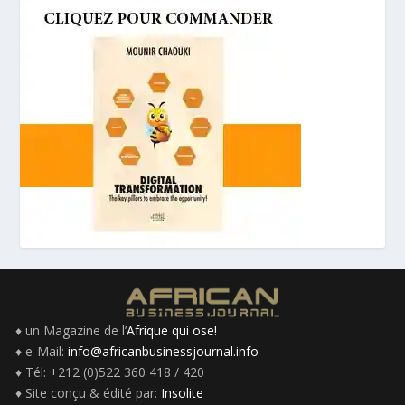
♦ un Magazine de l’
Afrique qui ose!
♦ e-Mail:
info@africanbusinessjournal.info
♦ Tél: +212 (0)522 360 418 / 420
♦ Site conçu & édité par:
Insolite