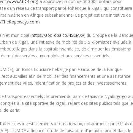
ent (
www.AfDB.org
) a approuvé un don de 500 000 dollars pour
ase d’un réseau de transport par téléphérique à Kigali, qui constituera
bain aérien en Afrique subsaharienne. Ce projet est une initiative de
://TheRopeways.com
).
n et municipal (
https://apo-opa.co/45CiAXv
) du Groupe de la Banque
urbain de Kigali, une initiative de mobilité de 5,5 kilomètres évaluée à
 embouteillages dans la capitale rwandaise, de diminuer les émissions
tés mal desservies aux emplois et aux services essentiels.
UMDF), un fonds fiduciaire hébergé par le Groupe de la Banque
rect aux villes afin de mobiliser des financements et une assistance
ement des villes, l’identification de projets et des investissements.
e transport essentiels : le premier du parc de taxis de Nyabugogo au
ongrès à la cité sportive de Kigali, reliant des sites publics tels que l
l de Zaria.
 d’attirer des investissements internationaux, notamment par le biais d
AIF). L’UMDF a financé l’étude de faisabilité d’un autre projet dans le