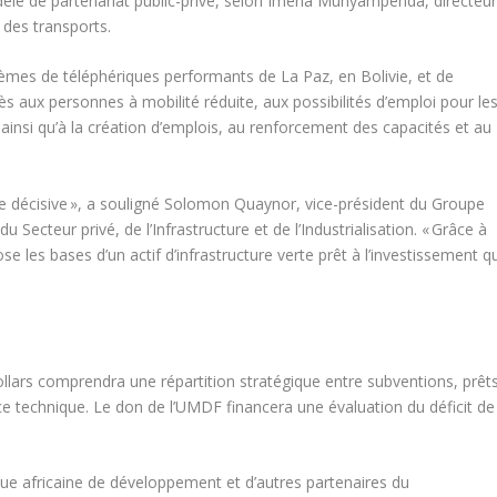
dèle de partenariat public-privé, selon Imena Munyampenda, directeu
des transports.
ystèmes de téléphériques performants de La Paz, en Bolivie, et de
s aux personnes à mobilité réduite, aux possibilités d’emploi pour le
, ainsi qu’à la création d’emplois, au renforcement des capacités et au
ape décisive », a souligné Solomon Quaynor, vice-président du Groupe
ecteur privé, de l’Infrastructure et de l’Industrialisation. « Grâce à
les bases d’un actif d’infrastructure verte prêt à l’investissement qu
llars comprendra une répartition stratégique entre subventions, prêt
e technique. Le don de l’UMDF financera une évaluation du déficit de
e africaine de développement et d’autres partenaires du