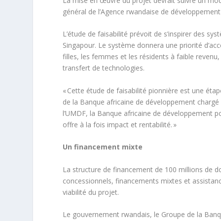
La mise en œuvre du projet devrait suivre un mo
général de l’Agence rwandaise de développement 
L’étude de faisabilité prévoit de s’inspirer des s
Singapour. Le système donnera une priorité d’accè
filles, les femmes et les résidents à faible revenu
transfert de technologies.
« Cette étude de faisabilité pionnière est une ét
de la Banque africaine de développement chargé du S
l’UMDF, la Banque africaine de développement pose 
offre à la fois impact et rentabilité. »
Un financement mixte
La structure de financement de 100 millions de do
concessionnels, financements mixtes et assistanc
viabilité du projet.
Le gouvernement rwandais, le Groupe de la Banqu