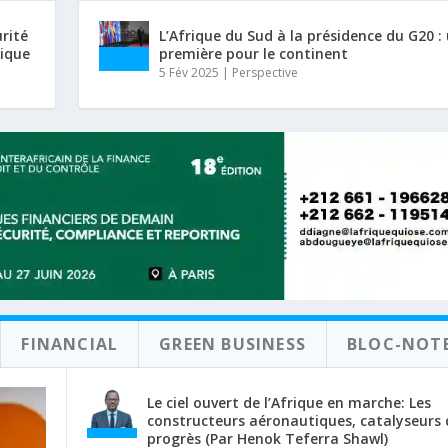
urité
L’Afrique du Sud à la présidence du G20 :
rique
première pour le continent
5 Fév 2025
|
Perspective
FINANCIAL
GREEN BUSINESS
BLOC-NOT
Le ciel ouvert de l’Afrique en marche: Les
constructeurs aéronautiques, catalyseurs 
progrès (Par Henok Teferra Shawl)