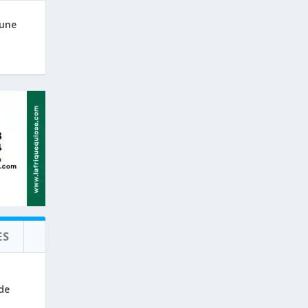
 une
ES
de