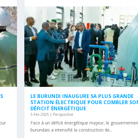
NS
LE BURUNDI INAUGURE SA PLUS GRANDE
STATION ÉLECTRIQUE POUR COMBLER SO
DÉFICIT ÉNERGÉTIQUE
5 Fév 2025
|
Perspective
tour
Face à un déficit énergétique majeur, le gouvernemen
burundais a intensifié la construction de...