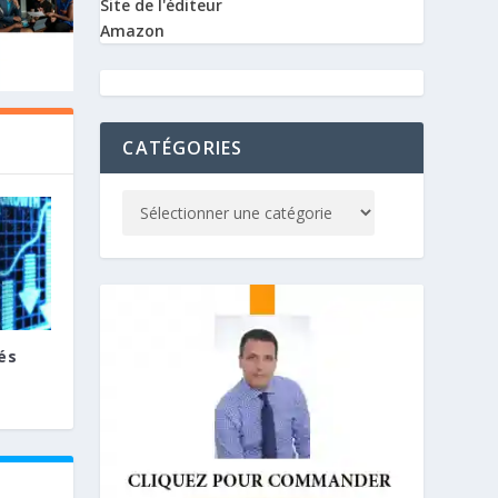
Site de l'éditeur
Amazon
CATÉGORIES
és
E