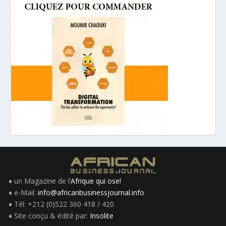
♦ un Magazine de l’
Afrique qui ose!
♦ e-Mail:
info@africanbusinessjournal.info
♦ Tél: +212 (0)522 360 418 / 420
♦ Site conçu & édité par:
Insolite