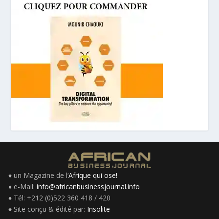
♦ un Magazine de l’
Afrique qui ose!
♦ e-Mail:
info@africanbusinessjournal.info
♦ Tél: +212 (0)522 360 418 / 420
♦ Site conçu & édité par:
Insolite