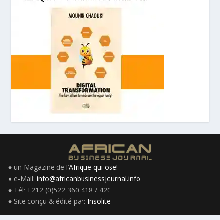
♦ un Magazine de l’
Afrique qui ose!
♦ e-Mail:
info@africanbusinessjournal.info
♦ Tél: +212 (0)522 360 418 / 420
♦ Site conçu & édité par:
Insolite