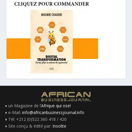
♦ un Magazine de l’
Afrique qui ose!
♦ e-Mail:
info@africanbusinessjournal.info
♦ Tél: +212 (0)522 360 418 / 420
♦ Site conçu & édité par:
Insolite