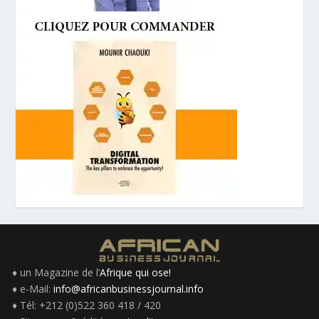
♦ un Magazine de l’
Afrique qui ose!
♦ e-Mail:
info@africanbusinessjournal.info
♦ Tél: +212 (0)522 360 418 / 420