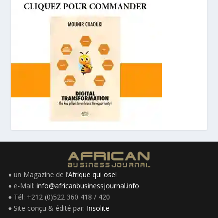
♦ un Magazine de l’
Afrique qui ose!
♦ e-Mail:
info@africanbusinessjournal.info
♦ Tél: +212 (0)522 360 418 / 420
♦ Site conçu & édité par:
Insolite