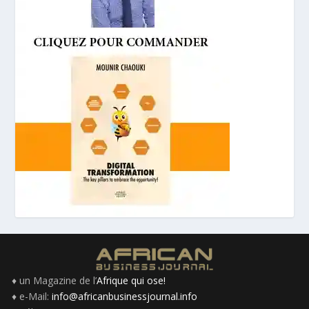
♦ un Magazine de l’
Afrique qui ose!
♦ e-Mail:
info@africanbusinessjournal.info