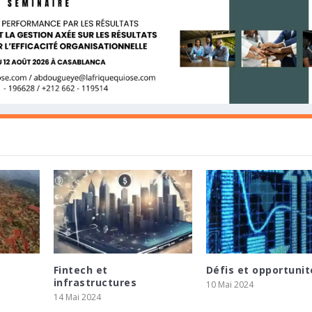
Fintech et
Défis et opportunit
TRALE D’ÉGYPTE ET LE PRÉSIDENT
OPPEMENT EN AFRIQUE ET CONCLUT UN
SSENT 275 MILLIONS ZAR POUR SOUTENIR L
infrastructures
10 Mai 2024
ÉRENCE DE PRESSE SUR LES P...
IA ADVISORY POUR ACCÉLÉRER LE DÉPLOI...
E MINING
14 Mai 2024