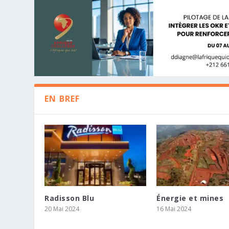
EN BREF
Radisson Blu
Énergie et mines
LE GOUVERNEUR DE LA BANQUE CEN
STUDIA INC RENFORCE SON DÉVEL
KHOLO CAPITAL ET TENSAI FOURNI
20 Mai 2024
16 Mai 2024
D’AFREXIMBANK TIENNENT UNE CONF
PARTENARIAT STRATÉGIQUE AVEC D.
MANAGEMENT BUYOUT D’ISAMBAN