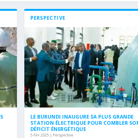
PERSPECTIVE
NS
LE BURUNDI INAUGURE SA PLUS GRANDE
STATION ÉLECTRIQUE POUR COMBLER SO
DÉFICIT ÉNERGÉTIQUE
5 Fév 2025
|
Perspective