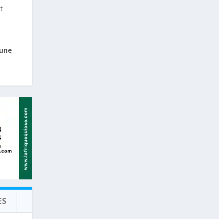
t
 une
ES