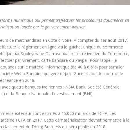
teforme numérique qui permet d’effectuer les procédures douanières en
rialisation lancée par le gouvernement ivoirien.
teurs de marchandises en Côte d’Ivoire. À compter du 1er août 2017,
t effectuer le règlement en ligne via le guichet unique du commerce
 à Abidjan par Souleymane Diarrasouba, ministre ivoirien du Commerce,
ffectuer par virement, carte bancaire ou Paypal. Pour rappel, le
douanes sur le matériel informatique (de 40 à 6,5%) pour stimuler
société Webb Fontaine qui gère déjà le Guce et dont le contrat de
 à échéance en 2018.
 avec quatre banques ivoiriennes : NSIA Bank, Société Générale
aci) et la Banque Nationale d’investissement (BNI).
commerce extérieur sont estimés à 15.000 milliards de FCFA. Les
liards de FCFA en 2017. Cette dématérialisation devrait permettre à la
in classement du Doing Business qui sera publié en 2018.