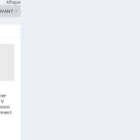
Afrique
IVANT
ier
TV
ision
ement