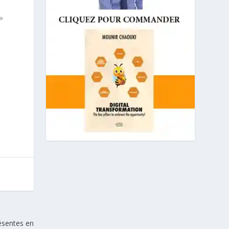
»
résentes en