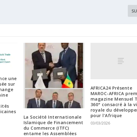
SU
nce une
sée sur
AFRICA24 Présente
change
MAROC-AFRICA prem
aine
magazine Mensuel 
360° consacré à la v
ités
royale du développ
icaines
pour l’Afrique
La Société Internationale
Islamique de Financement
03/03/2026
du Commerce (ITFC)
entame les Assemblées