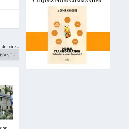
ne de mire…
IVANT
pose