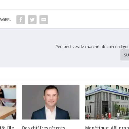
AGER:
Perspectives: le marché africain en lig
SU
: l’Ile
Des chiffres récents
Monétique: ABI pro