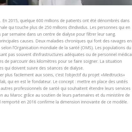
l. En 2015, quelque 600 millions de patients ont été dénombrés dans
nale qui touche plus de 250 millions d’individus. Les personnes qui en
s par semaine dans un centre de dialyse pour filtrer leur sang.
s principales causes. Deux maladies chroniques qui font des ravages en
 selon l’Organisation mondiale de la santé (OMS). Les populations du
sant pas souvent d’infrastructures adéquates ou de personnel médica
ées de parcourir des kilomètres pour se faire soigner. La situation
s qui doivent suivre des séances de dialyse.
r plus facilement aux soins, c’est l’objectif du projet «Medtrucks»
lali, qui en est le fondateur. Le concept : mettre en place des unités
t autres professionnels de santé qui souhaitent étendre leurs services
en au Maroc grâce au soutien de leurs partenaires et du ministère de
ial remporté en 2016 confirme la dimension innovante de ce modèle.