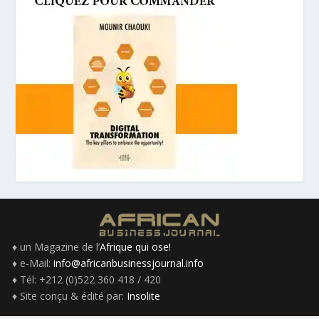
♦ un Magazine de l’
Afrique qui ose!
♦ e-Mail:
info@africanbusinessjournal.info
♦ Tél: +212 (0)522 360 418 / 420
♦ Site conçu & édité par:
Insolite