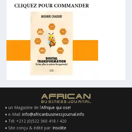
♦ un Magazine de l’
Afrique qui ose!
♦ e-Mail:
info@africanbusinessjournal.info
♦ Tél: +212 (0)522 360 418 / 420
♦ Site conçu & édité par:
Insolite