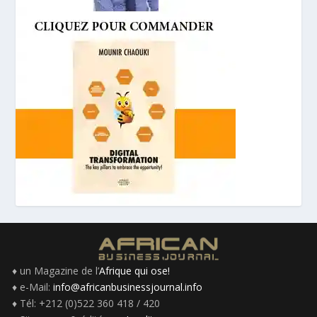
♦ un Magazine de l’
Afrique qui ose!
♦ e-Mail:
info@africanbusinessjournal.info
♦ Tél: +212 (0)522 360 418 / 420