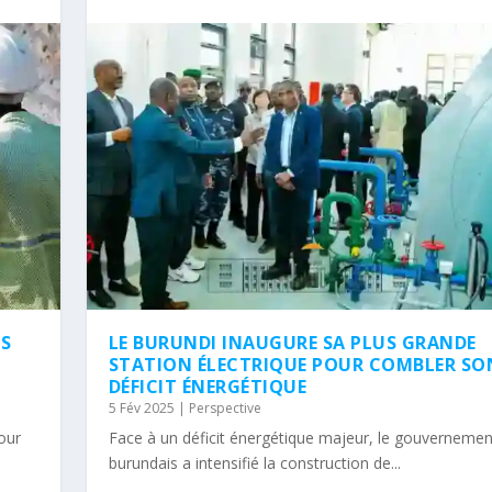
NS
LE BURUNDI INAUGURE SA PLUS GRANDE
STATION ÉLECTRIQUE POUR COMBLER SO
DÉFICIT ÉNERGÉTIQUE
5 Fév 2025
|
Perspective
tour
Face à un déficit énergétique majeur, le gouvernemen
burundais a intensifié la construction de...