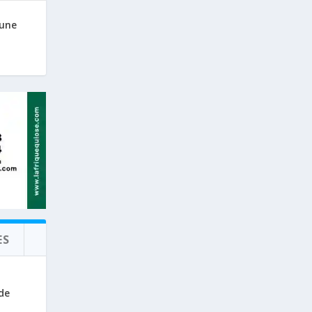
 une
ES
de