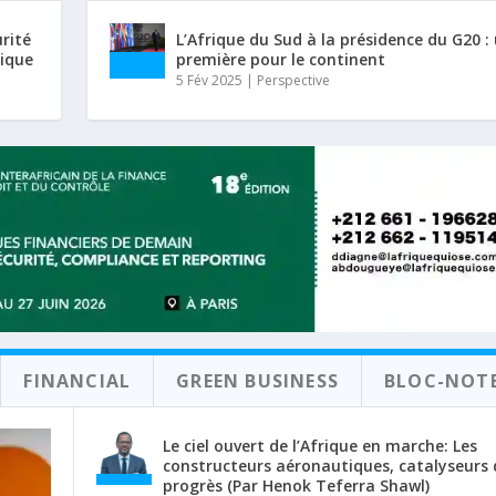
urité
L’Afrique du Sud à la présidence du G20 :
rique
première pour le continent
5 Fév 2025
|
Perspective
FINANCIAL
GREEN BUSINESS
BLOC-NOT
Le ciel ouvert de l’Afrique en marche: Les
constructeurs aéronautiques, catalyseurs 
progrès (Par Henok Teferra Shawl)