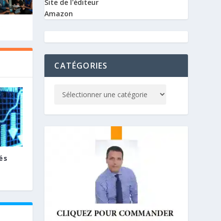
Site de l'éditeur
Amazon
CATÉGORIES
és
E