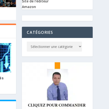
Site de l'éditeur
Amazon
CATÉGORIES
és
E