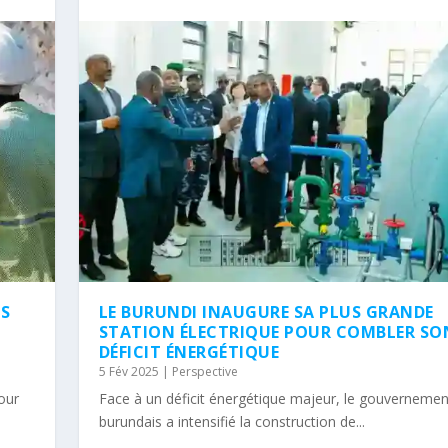
NS
LE BURUNDI INAUGURE SA PLUS GRANDE
STATION ÉLECTRIQUE POUR COMBLER SO
DÉFICIT ÉNERGÉTIQUE
5 Fév 2025
|
Perspective
tour
Face à un déficit énergétique majeur, le gouvernemen
burundais a intensifié la construction de...