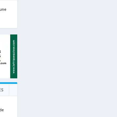
 une
ES
de