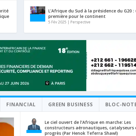
urité
L’Afrique du Sud à la présidence du G20 :
rique
première pour le continent
5 Fév 2025
|
Perspective
FINANCIAL
GREEN BUSINESS
BLOC-NOT
Le ciel ouvert de l’Afrique en marche: Les
constructeurs aéronautiques, catalyseurs 
progrès (Par Henok Teferra Shawl)