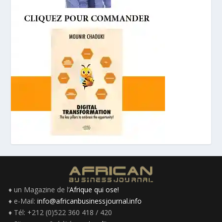
♦ un Magazine de l’
Afrique qui ose!
♦ e-Mail:
info@africanbusinessjournal.info
♦ Tél: +212 (0)522 360 418 / 420