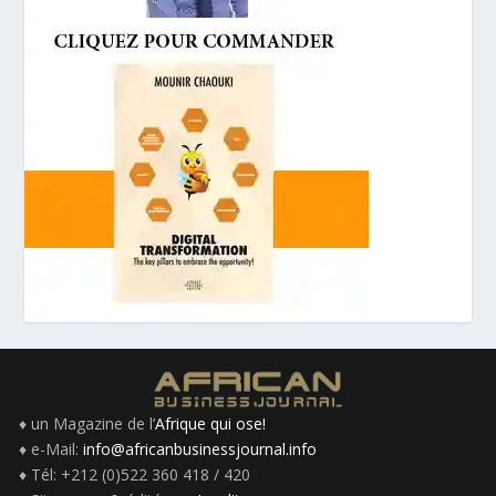
♦ un Magazine de l’
Afrique qui ose!
♦ e-Mail:
info@africanbusinessjournal.info
♦ Tél: +212 (0)522 360 418 / 420