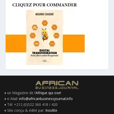
♦ un Magazine de l’
Afrique qui ose!
♦ e-Mail:
info@africanbusinessjournal.info
♦ Tél: +212 (0)522 360 418 / 420
♦ Site conçu & édité par:
Insolite