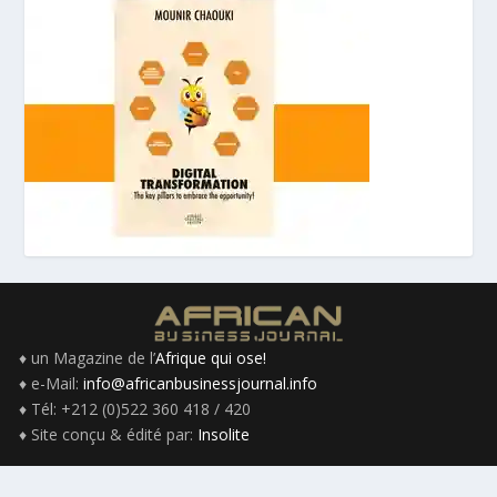
♦ un Magazine de l’
Afrique qui ose!
♦ e-Mail:
info@africanbusinessjournal.info
♦ Tél: +212 (0)522 360 418 / 420
♦ Site conçu & édité par:
Insolite