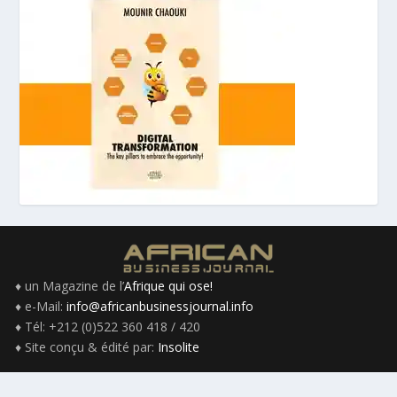
♦ un Magazine de l’
Afrique qui ose!
♦ e-Mail:
info@africanbusinessjournal.info
♦ Tél: +212 (0)522 360 418 / 420
♦ Site conçu & édité par:
Insolite