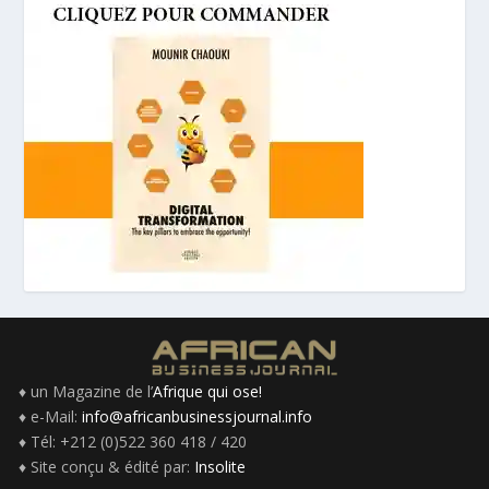
♦ un Magazine de l’
Afrique qui ose!
♦ e-Mail:
info@africanbusinessjournal.info
♦ Tél: +212 (0)522 360 418 / 420
♦ Site conçu & édité par:
Insolite