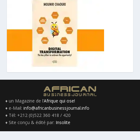
♦ un Magazine de l’
Afrique qui ose!
♦ e-Mail:
info@africanbusinessjournal.info
♦ Tél: +212 (0)522 360 418 / 420
♦ Site conçu & édité par:
Insolite