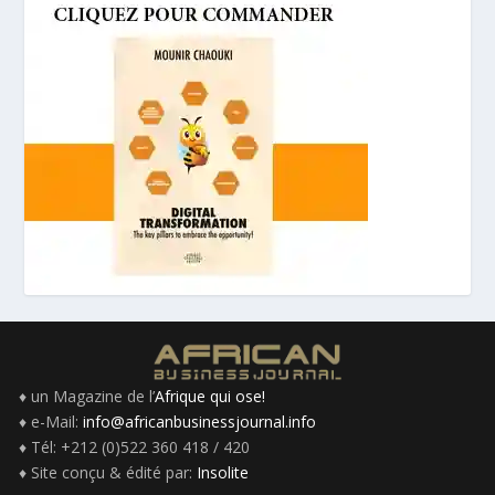
♦ un Magazine de l’
Afrique qui ose!
♦ e-Mail:
info@africanbusinessjournal.info
♦ Tél: +212 (0)522 360 418 / 420
♦ Site conçu & édité par:
Insolite