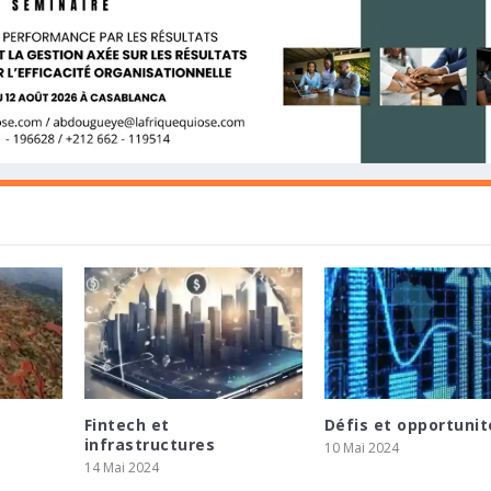
Fintech et
Défis et opportunit
TRALE D’ÉGYPTE ET LE PRÉSIDENT
OPPEMENT EN AFRIQUE ET CONCLUT UN
SSENT 275 MILLIONS ZAR POUR SOUTENIR L
infrastructures
10 Mai 2024
ÉRENCE DE PRESSE SUR LES P...
IA ADVISORY POUR ACCÉLÉRER LE DÉPLOI...
E MINING
14 Mai 2024