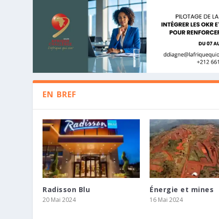
EN BREF
Radisson Blu
Énergie et mines
LE GOUVERNEUR DE LA BANQUE CEN
STUDIA INC RENFORCE SON DÉVEL
KHOLO CAPITAL ET TENSAI FOURNI
20 Mai 2024
16 Mai 2024
D’AFREXIMBANK TIENNENT UNE CONF
PARTENARIAT STRATÉGIQUE AVEC D.
MANAGEMENT BUYOUT D’ISAMBAN