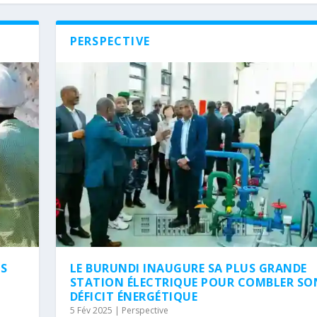
PERSPECTIVE
NS
LE BURUNDI INAUGURE SA PLUS GRANDE
STATION ÉLECTRIQUE POUR COMBLER SO
DÉFICIT ÉNERGÉTIQUE
5 Fév 2025
|
Perspective