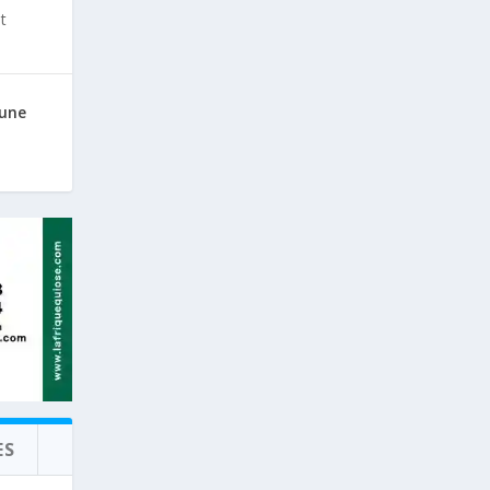
t
 une
ES