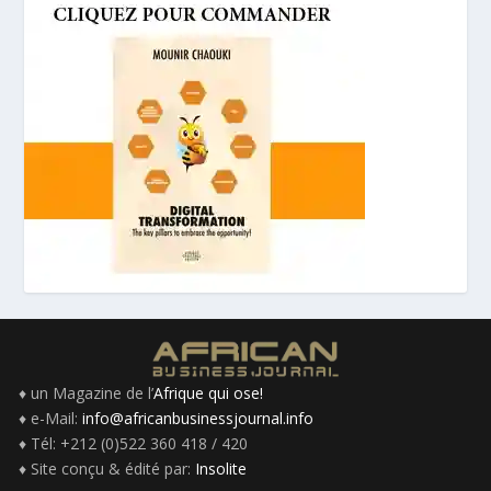
♦ un Magazine de l’
Afrique qui ose!
♦ e-Mail:
info@africanbusinessjournal.info
♦ Tél: +212 (0)522 360 418 / 420
♦ Site conçu & édité par:
Insolite