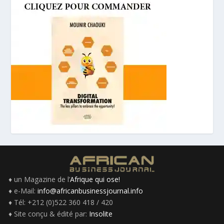
♦ un Magazine de l’
Afrique qui ose!
♦ e-Mail:
info@africanbusinessjournal.info
♦ Tél: +212 (0)522 360 418 / 420
♦ Site conçu & édité par:
Insolite