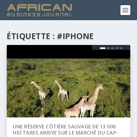
ÉTIQUETTE :
#IPHONE
0
BANQUE AFRICAINE DE DÉVELOPPEMENT
P-
(BAD) – ASSEMBLÉE ANNUELLES 2026 :