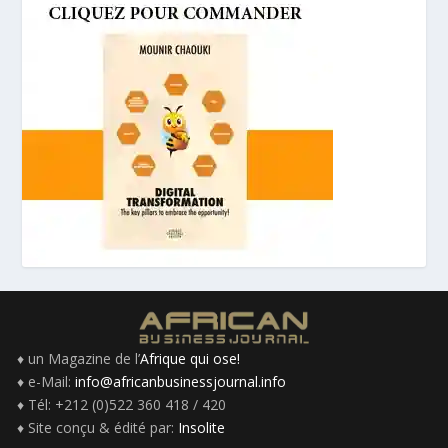
♦ un Magazine de l’
Afrique qui ose!
♦ e-Mail:
info@africanbusinessjournal.info
♦ Tél: +212 (0)522 360 418 / 420
♦ Site conçu & édité par:
Insolite